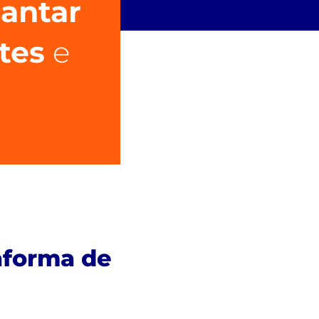
antar
tes
e
aforma de