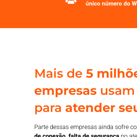
único número do 
Mais de
5 milhõ
empresas
usam
para
atender seu
Parte dessas empresas ainda sofre 
de conexão, falta de segurança
no at