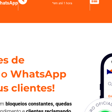
WhatsApp
*em até 1 hora
es de
 o
WhatsApp
s clientes!
com
bloqueios constantes, quedas
endimento e
clientes reclamando