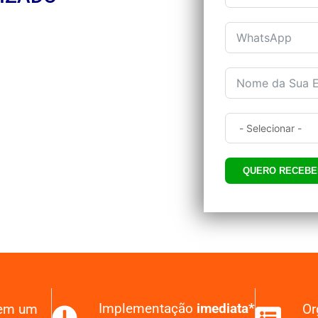
Implementação
imediata*
 em um
Or