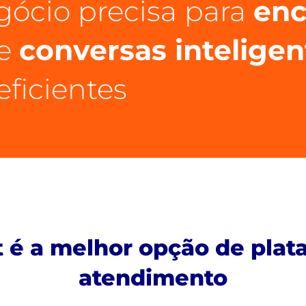
gócio precisa para
enc
de
conversas inteligen
eficientes
 é a melhor opção de plat
atendimento