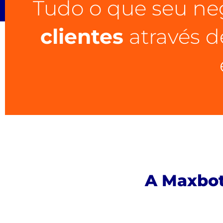
Tudo o que seu ne
clientes
através 
A Maxbot