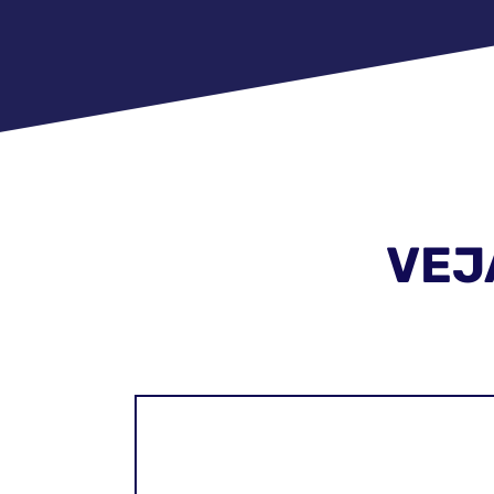
VEJ
1