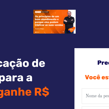
cação de
Pre
para a
Você es
ganhe R$