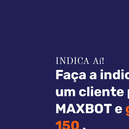
INDICA Aí!
Faça a indi
um cliente 
MAXBOT e
150
.