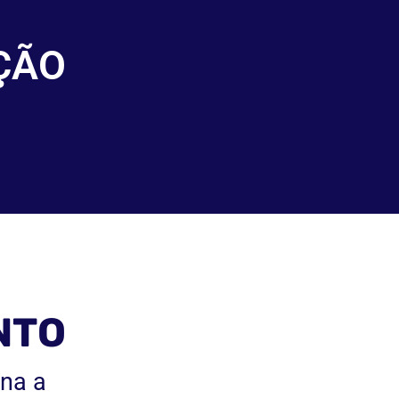
ÇÃO
NTO
ona a