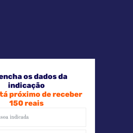
encha os dados da
indicação
tá próximo de receber
150 reais