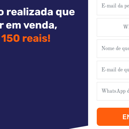
o realizada que
r em venda,
150 reais!
E