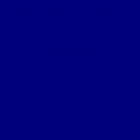
Porque usar API
Oficial
+
Maxbot?