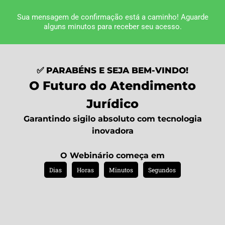
Sua mensagem de confirmação está a caminho! Aguarde
alguns minutos para receber seu acesso.
✅ PARABÉNS E SEJA BEM-VINDO!
O Futuro do Atendimento
Jurídico
Garantindo sigilo absoluto com tecnologia
inovadora
O Webinário começa em
Dias
Horas
Minutos
Segundos